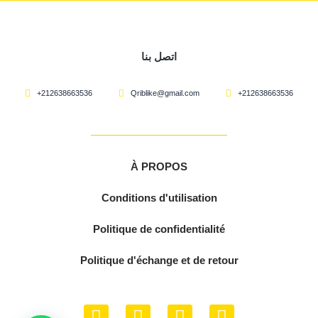
اتصل بنا
+212638663536
Qriblike@gmail.com
+212638663536
À PROPOS
Conditions d'utilisation
Politique de confidentialité
Politique d'échange et de retour
F
Y
I
W