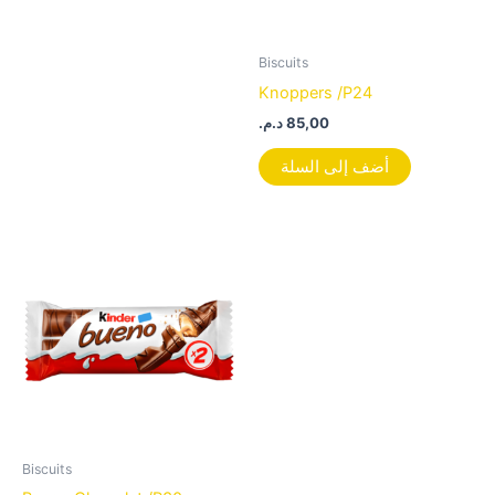
Biscuits
Knoppers /P24
د.م.
85,00
أضف إلى السلة
Biscuits