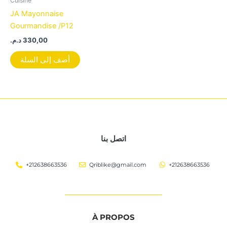
Cuisine
JA Mayonnaise
Gourmandise /P12
د.م.
330,00
أضف إلى السلة
اتصل بنا
+212638663536
Qriblike@gmail.com
+212638663536
À PROPOS