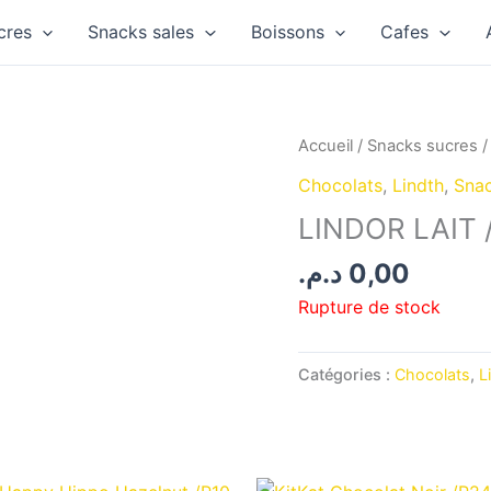
cres
Snacks sales
Boissons
Cafes
Accueil
/
Snacks sucres
Chocolats
,
Lindth
,
Snac
LINDOR LAIT 
د.م.
0,00
Rupture de stock
Catégories :
Chocolats
,
L