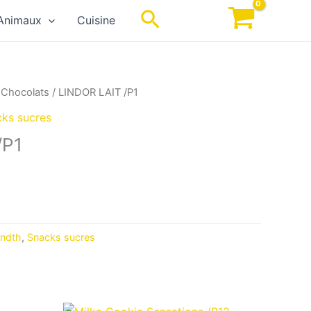
Rechercher
Animaux
Cuisine
/
Chocolats
/ LINDOR LAIT /P1
ks sucres
/P1
indth
,
Snacks sucres