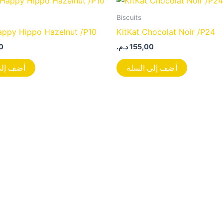
Biscuits
appy Hippo Hazelnut /P10
KitKat Chocolat Noir /P24
0
د.م.
155,00
أضف إلى السلة
أضف إلى