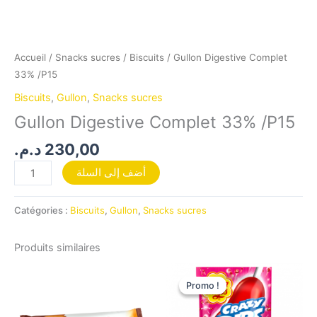
Accueil
/
Snacks sucres
/
Biscuits
/ Gullon Digestive Complet
33% /P15
Biscuits
,
Gullon
,
Snacks sucres
Gullon Digestive Complet 33% /P15
د.م.
230,00
أضف إلى السلة
Catégories :
Biscuits
,
Gullon
,
Snacks sucres
Produits similaires
Le
Le
prix
prix
Promo !
Promo !
initial
actuel
était :
est :
105,00 د.م..
115,00 د.م..