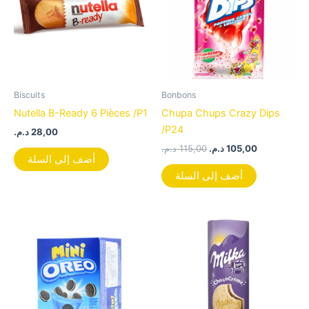
Biscuits
Bonbons
Nutella B-Ready 6 Pièces /P1
Chupa Chups Crazy Dips
/P24
د.م.
28,00
د.م.
115,00
د.م.
105,00
أضف إلى السلة
أضف إلى السلة