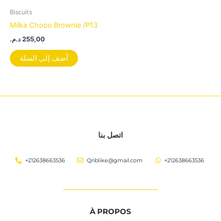
Biscuits
Milka Choco Brownie /P13
د.م.
255,00
أضف إلى السلة
اتصل بنا
+212638663536
Qriblike@gmail.com
+212638663536
À PROPOS