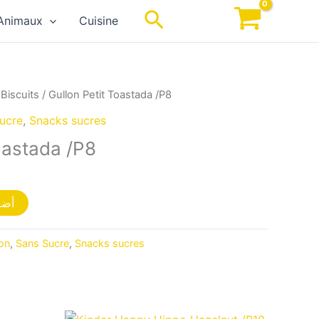
Rechercher
Animaux
Cuisine
/
Biscuits
/ Gullon Petit Toastada /P8
ucre
,
Snacks sucres
oastada /P8
أضف
on
,
Sans Sucre
,
Snacks sucres