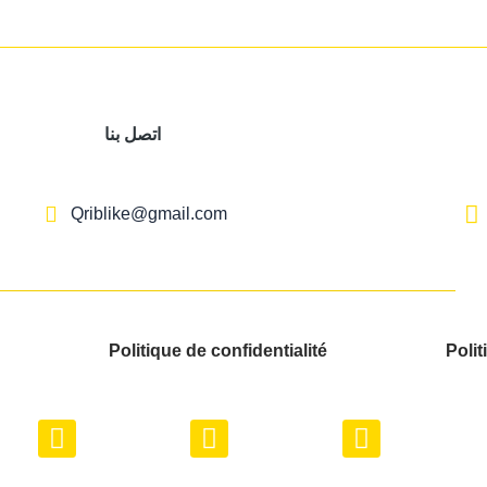
اتصل بنا
Qriblike@gmail.com
Politique de confidentialité
Polit
Y
I
W
o
n
h
u
s
a