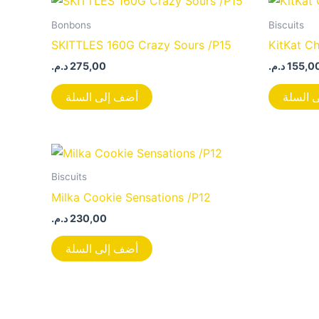
Bonbons
Biscuits
SKITTLES 160G Crazy Sours /P15
KitKat C
د.م.
275,00
د.م.
155,0
 السلة
أضف إلى السلة
Biscuits
Milka Cookie Sensations /P12
د.م.
230,00
أضف إلى السلة