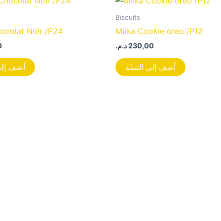
Biscuits
hocolat Noir /P24
Milka Cookie oreo /P12
0
د.م.
230,00
أضف إلى السلة
أضف إلى