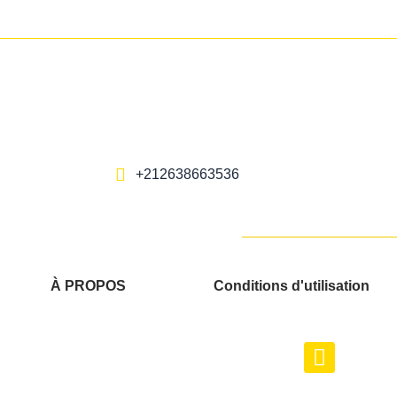
+212638663536
À PROPOS
Conditions d'utilisation
F
a
c