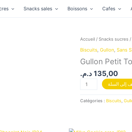
cres
Snacks sales
Boissons
Cafes
quantité
Accueil
/
Snacks sucres
de
Biscuits
,
Gullon
,
Sans S
Gullon
Gullon Petit T
Petit
Toastada
د.م.
135,00
/P8
 إلى السلة
Catégories :
Biscuits
,
Gull