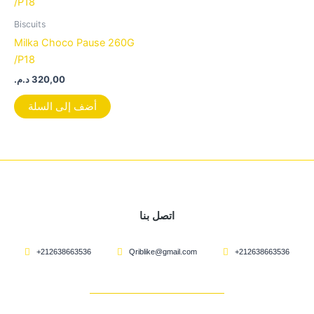
Biscuits
Milka Choco Pause 260G
/P18
د.م.
320,00
أضف إلى السلة
اتصل بنا
+212638663536
Qriblike@gmail.com
+212638663536