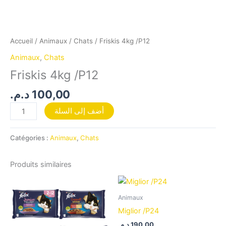
Accueil
/
Animaux
/
Chats
/ Friskis 4kg /P12
Animaux
,
Chats
Friskis 4kg /P12
د.م.
100,00
أضف إلى السلة
Catégories :
Animaux
,
Chats
Produits similaires
Animaux
Miglior /P24
د.م.
190,00