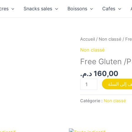
cres
Snacks sales
Boissons
Cafes
quantité
Accueil
/
Non classé
/ Fre
de
Non classé
Free
Free Gluten /
Gluten
/P8
د.م.
160,00
 إلى السلة
Catégorie :
Non classé