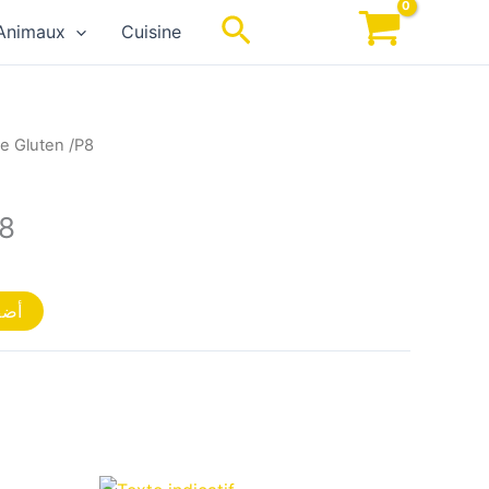
Rechercher
Animaux
Cuisine
e Gluten /P8
P8
أضف