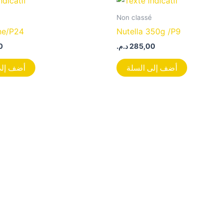
Non classé
ne/P24
Nutella 350g /P9
0
د.م.
285,00
أضف إلى السلة
أضف إلى