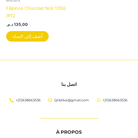
Biscuits
Filipinos Chocolat Noir 135G
/P12
د.م.
135,00
أضف إلى السلة
اتصل بنا
+212638663536
Qriblike@gmail.com
+212638663536
À PROPOS