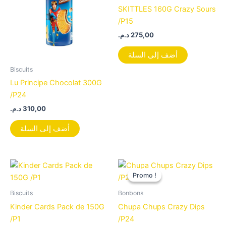
SKITTLES 160G Crazy Sours
/P15
د.م.
275,00
أضف إلى السلة
Biscuits
Lu Principe Chocolat 300G
/P24
د.م.
310,00
أضف إلى السلة
Le
Le
prix
prix
Promo !
Promo !
initial
actuel
était :
est :
Biscuits
Bonbons
105,00 د.م..
115,00 د.م..
Kinder Cards Pack de 150G
Chupa Chups Crazy Dips
/P1
/P24