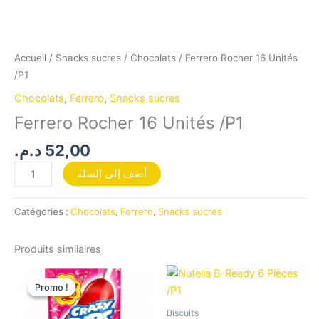
Accueil
/
Snacks sucres
/
Chocolats
/ Ferrero Rocher 16 Unités
/P1
Chocolats
,
Ferrero
,
Snacks sucres
Ferrero Rocher 16 Unités /P1
د.م.
52,00
أضف إلى السلة
Catégories :
Chocolats
,
Ferrero
,
Snacks sucres
Produits similaires
Le
Le
prix
prix
Promo !
Promo !
initial
actuel
était :
est :
Biscuits
105,00 د.م..
115,00 د.م..