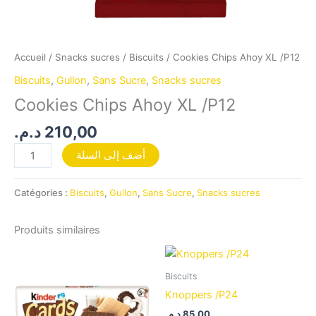
Accueil
/
Snacks sucres
/
Biscuits
/ Cookies Chips Ahoy XL /P12
Biscuits
,
Gullon
,
Sans Sucre
,
Snacks sucres
Cookies Chips Ahoy XL /P12
د.م.
210,00
أضف إلى السلة
Catégories :
Biscuits
,
Gullon
,
Sans Sucre
,
Snacks sucres
Produits similaires
Biscuits
Knoppers /P24
د.م.
85,00