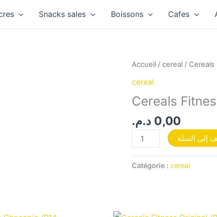
cres
Snacks sales
Boissons
Cafes
quantité
Accueil
/
cereal
/ Cereals 
de
cereal
Cereals
Cereals Fitnes
Fitness
Fruit
د.م.
0,00
/P14
 إلى السلة
Catégorie :
cereal