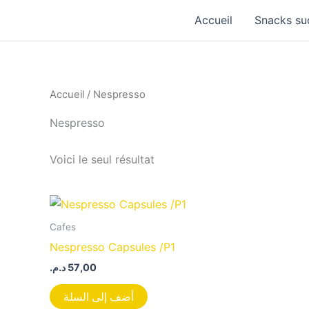
Aller
Accueil
Snacks su
au
contenu
Accueil
/ Nespresso
Nespresso
Voici le seul résultat
Cafes
Nespresso Capsules /P1
د.م.
57,00
أضف إلى السلة